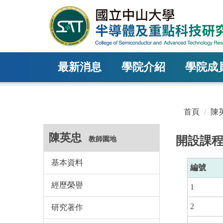
跳
到
主
要
內
最新消息
學院介紹
學院成
容
區
塊
首頁
陳
陳英忠
開設課
教師園地
基本資料
編號
經歷榮譽
1
2
研究著作