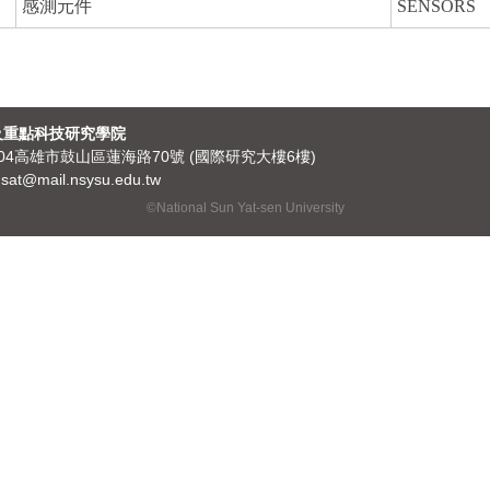
感測元件
SENSORS
及重點科技研究學院
04高雄市鼓山區蓮海路70號 (國際研究大樓6樓)
sat@mail.nsysu.edu.tw
©National Sun Yat-sen University