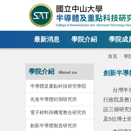
跳
到
主
要
內
最新消息
學院介紹
學院成
容
區
塊
首頁
學
學院介紹
創新半導
About us
半導體及重點科技研究學院
台灣半
先進半導體封測研究所
行政院及教
設三個研究
電子材料與機電整合研究所
及5位博士
創新半導體製造研究所