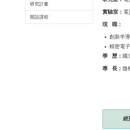
研究計畫
實驗室：
電
開設課程
現 職：
創新半
精密電
學 歷：
國
專 長：
微
經