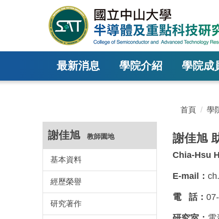
跳
到
主
要
內
最新消息
學院介紹
學院成
容
區
塊
首頁
學
謝佳旭
謝佳旭 
教師園地
Chia-Hsu H
基本資料
E-mail：
ch
經歷榮譽
電 話：
07
研究著作
研究室：
電